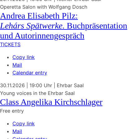
Operetta Salon with
Wolfgang Dosch
Andrea Elisabeth Pilz:
Lehárs Spätwerke
. Buchpräsentation
und Autorinnengespräch
TICKETS
Copy link
Mail
Calendar entry
30.11.2026
| 19:00 Uhr
|
Ehrbar Saal
Young voices in the
Ehrbar Saal
Class Angelika
Kirchschlager
Free entry
Copy link
Mail