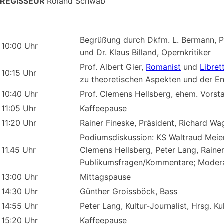
REGISSEUR
Roland Schwab
Begrüßung durch Dkfm. L. Bermann, P
10:00 Uhr
und Dr. Klaus Billand, Opernkritiker
Prof. Albert Gier,
Romanist
und
Libret
10:15 Uhr
zu theoretischen Aspekten und der En
10:40 Uhr
Prof. Clemens Hellsberg, ehem. Vorst
11:05 Uhr
Kaffeepause
11:20 Uhr
Rainer Fineske, Präsident, Richard Wag
Podiumsdiskussion: KS Waltraud Meier, 
11.45 Uhr
Clemens Hellsberg, Peter Lang, Rainer
Publikumsfragen/Kommentare; Moderat
13:00 Uhr
Mittagspause
14:30 Uhr
Günther Groissböck, Bass
14:55 Uhr
Peter Lang, Kultur-Journalist, Hrsg. K
15:20 Uhr
Kaffeepause