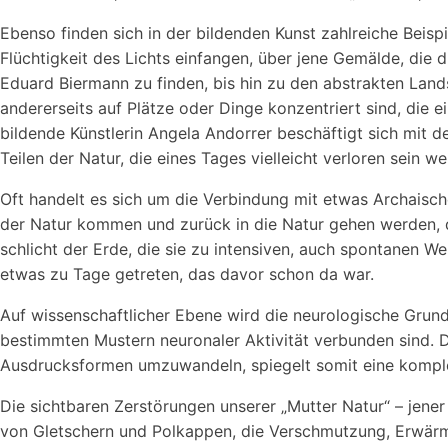
Ebenso finden sich in der bildenden Kunst zahlreiche Beis
Flüchtigkeit des Lichts einfangen, über jene Gemälde, die 
Eduard Biermann zu finden, bis hin zu den abstrakten Land
andererseits auf Plätze oder Dinge konzentriert sind, die 
bildende Künstlerin Angela Andorrer beschäftigt sich mit
Teilen der Natur, die eines Tages vielleicht verloren sein w
Oft handelt es sich um die Verbindung mit etwas Archaisch
der Natur kommen und zurück in die Natur gehen werden, da
schlicht der Erde, die sie zu intensiven, auch spontanen W
etwas zu Tage getreten, das davor schon da war.
Auf wissenschaftlicher Ebene wird die neurologische Grundl
bestimmten Mustern neuronaler Aktivität verbunden sind. D
Ausdrucksformen umzuwandeln, spiegelt somit eine komple
Die sichtbaren Zerstörungen unserer „Mutter Natur“ – jener
von Gletschern und Polkappen, die Verschmutzung, Erwär