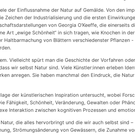
piele der Einflussnahme der Natur auf Gemälde. Von den im
die Zeichen der Industrialisierung und die ersten Einwirkun
schaftsdarstellungen von Georgia O’Keeffe, die einerseits
eine Art „ewige Schönheit“ in sich tragen, wie Knochen in 
 der Haltbarmachung von Blättern verschiedenster Pflanzen
erden.
em. Vielleicht spürt man die Geschichte der Vorfahren ode
ss wir selbst Natur sind. Viele Künstler:innen erleben Id
erken anregen. Sie haben manchmal den Eindruck, die Natur h
age der künstlerischen Inspiration untersucht, wobei Forsc
ie Fähigkeit, Schönheit, Veränderung, Gewalten oder Phäno
xe Interaktion zwischen kognitiven Prozessen und emotion
 Natur, die alles hervorbringt und die wir auch selbst sin
mung, Strömungsänderung von Gewässern, die Zunahme von