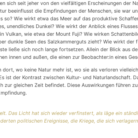
en sich seit jeher von den vielfältigen Erscheinungen der N
ur beeinflusst die Empfindungen der Menschen, sie war und
s so? Wie wirkt etwa das Meer auf das produktive Schaffen
es, unendliches Dunkel? Wie wirkt der Anblick eines Flusses
 ein Vulkan, wie etwa der Mount Fuji? Wie wirken Schatten
über dunkle Seen des Salzkammerguts zieht? Wie wirkt der
e ließe sich noch lange fortsetzen. Allein der Blick aus de
en innen und außen, die einen zur Beobachter:in eines Gesc
 dort, wo keine Natur mehr ist, wo sie als verloren viellei
 Es ist der Kontrast zwischen Kultur- und Naturlandschaft. 
ich zur gleichen Zeit befindet. Diese Auswirkungen führen
Empfindung.
lt. Das Licht hat sich wieder verfinstert, als läge ein stä
nderten politischen Ereignisse, die Kriege, die sich verlage