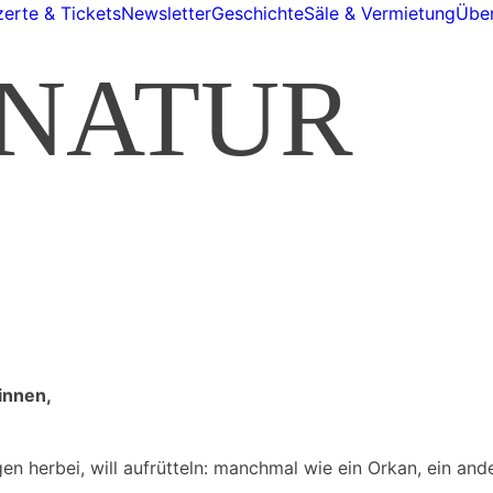
erte & Tickets
Newsletter
Geschichte
Säle & Vermietung
Über
 NATUR
:innen,
ngen herbei, will aufrütteln: manchmal wie ein Orkan, ein an