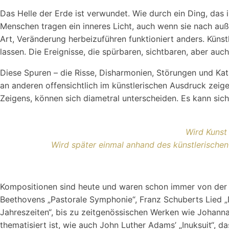
Das Helle der Erde ist verwundet. Wie durch ein Ding, das
Menschen tragen ein inneres Licht, auch wenn sie nach außen
Art, Veränderung herbeizuführen funktioniert anders. Küns
lassen. Die Ereignisse, die spürbaren, sichtbaren, aber auc
Diese Spuren – die Risse, Disharmonien, Störungen und Ka
an anderen offensichtlich im künstlerischen Ausdruck zeige
Zeigens, können sich diametral unterscheiden. Es kann si
Wird Kunst 
Wird später einmal anhand des künstlerische
Kompositionen sind heute und waren schon immer von der Na
Beethovens „Pastorale Symphonie“, Franz Schuberts Lied „D
Jahreszeiten“, bis zu zeitgenössischen Werken wie Johanna
thematisiert ist, wie auch John Luther Adams’ „Inuksuit“, da