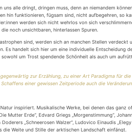
 in uns alle dringt, dringen muss, denn an niemandem könne
 hin funktionieren, fügsam sind, nicht aufbegehren, so kann 
tler:innen werden sich nicht wehrlos von sich verschlimmer
h die noch unsichtbaren, hinterlassen Spuren.
tastrophen sind, werden sich an manchen Stellen verdeckt 
n. Es handelt sich hier um eine individuelle Entscheidung 
ch sowohl um Trost spendende Schönheit als auch um aufrüt
gegenwärtig zur Erzählung, zu einer Art Paradigma für die
n Schaffens einer gewissen Zeitperiode auch die Veränder
tur inspiriert. Musikalische Werke, bei denen das ganz off
ie Mutter Erde“, Edvard Griegs „Morgenstimmung“, Johann S
 Doderers „Schneerosen Walzer“, Ludovico Einaudis „Elegy f
s die Weite und Stille der arktischen Landschaft einfängt.