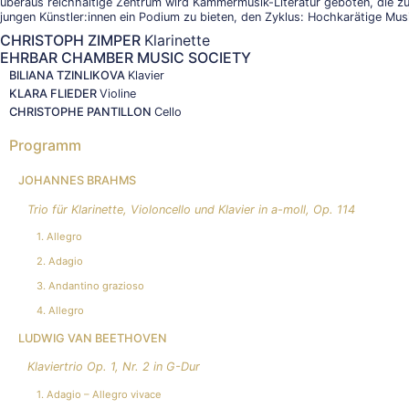
überaus reichhaltige Zentrum wird Kammermusik-Literatur geboten, die 
jungen Künstler:innen ein Podium zu bieten, den Zyklus: Hochkarätige Mus
CHRISTOPH ZIMPER
Klarinette
EHRBAR CHAMBER MUSIC SOCIETY
BILIANA TZINLIKOVA
Klavier
KLARA FLIEDER
Violine
CHRISTOPHE PANTILLON
Cello
Programm
JOHANNES BRAHMS
Trio für Klarinette, Violoncello und Klavier in a-moll, Op. 114
1. Allegro
2. Adagio
3. Andantino grazioso
4. Allegro
LUDWIG VAN BEETHOVEN
Klaviertrio Op. 1, Nr. 2 in G-Dur
1. Adagio – Allegro vivace