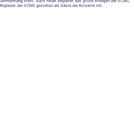
usammenhang steht. Auch heuer begleitet das große Anliegen der ECMS,
itglieder der ECMS gestalten als Gäste die Konzerte mit.