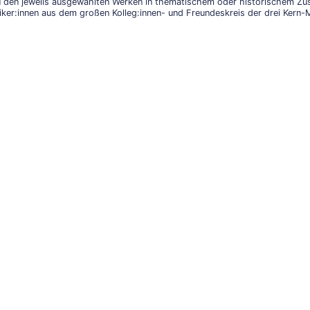
zu den jeweils ausgewählten Werken in thematischem oder historischem Z
iker:innen aus dem großen Kolleg:innen- und Freundeskreis der drei Kern-M