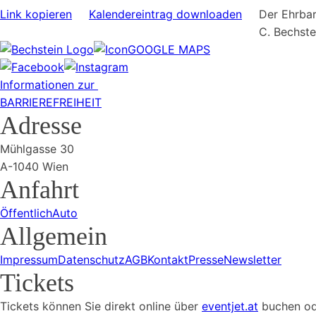
Link kopieren
Kalendereintrag downloaden
Der Ehrbar
C. Bechst
GOOGLE MAPS
Informationen zur
BARRIEREFREIHEIT
Adresse
Mühlgasse 30
A-1040 Wien
Anfahrt
Öffentlich
Auto
Allgemein
Impressum
Datenschutz
AGB
Kontakt
Presse
Newsletter
Tickets
Tickets können Sie direkt online über
eventjet.at
buchen ode