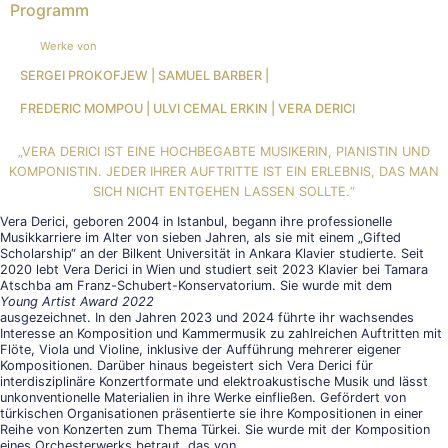
Programm
Werke von
SERGEI PROKOFJEW | SAMUEL BARBER |
FREDERIC MOMPOU | ULVI CEMAL ERKIN | VERA DERICI
„VERA DERICI IST EINE HOCHBEGABTE MUSIKERIN, PIANISTIN UND
KOMPONISTIN. JEDER IHRER AUFTRITTE IST EIN ERLEBNIS, DAS MAN
SICH NICHT ENTGEHEN LASSEN SOLLTE.“
Vera Derici, geboren 2004 in Istanbul, begann ihre professionelle
Musikkarriere im Alter von sieben Jahren, als sie mit einem „Gifted
Scholarship“ an der Bilkent Universität in Ankara Klavier studierte. Seit
2020 lebt Vera Derici in Wien und studiert seit 2023 Klavier bei Tamara
Atschba am Franz-Schubert-Konservatorium. Sie wurde mit dem
Young Artist Award 2022
ausgezeichnet. In den Jahren 2023 und 2024 führte ihr wachsendes
Interesse an Komposition und Kammermusik zu zahlreichen Auftritten mit
Flöte, Viola und Violine, inklusive der Aufführung mehrerer eigener
Kompositionen. Darüber hinaus begeistert sich Vera Derici für
interdisziplinäre Konzertformate und elektroakustische Musik und lässt
unkonventionelle Materialien in ihre Werke einfließen. Gefördert von
türkischen Organisationen präsentierte sie ihre Kompositionen in einer
Reihe von Konzerten zum Thema Türkei. Sie wurde mit der Komposition
eines Orchesterwerks betraut, das von