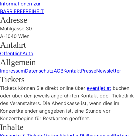
Informationen zur
BARRIEREFREIHEIT
Adresse
Mühlgasse 30
A-1040 Wien
Anfahrt
Öffentlich
Auto
Allgemein
Impressum
Datenschutz
AGB
Kontakt
Presse
Newsletter
Tickets
Tickets können Sie direkt online über
eventjet.at
buchen
oder über den jeweils angeführten Kontakt oder Ticketlink
des Veranstalters. Die Abendkasse ist, wenn dies im
Konzertkalender angegeben ist, eine Stunde vor
Konzertbeginn für Restkarten geöffnet.
Inhalte
Konzerte & Tickets
Mutter Natur
La Philharmonica
Ehrfem