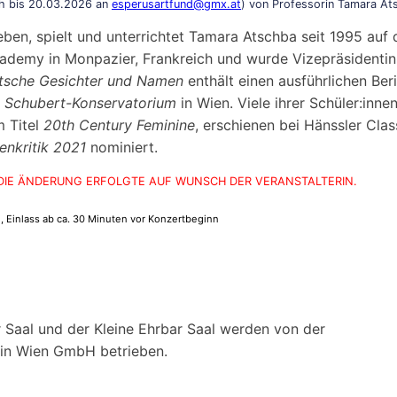
h bis 20.03.2026 an
esperusartfund@gmx.at
) von Professorin Tamara At
hrieben, spielt und unterrichtet Tamara Atschba seit 1995 a
ademy in Monpazier, Frankreich und wurde Vizepräsidenti
tsche Gesichter und Namen
enthält einen ausführlichen Beri
m
Schubert-Konservatorium
in Wien. Viele ihrer Schüler:inne
m Titel
20th Century Feminine
, erschienen bei Hänssler Cla
enkritik 2021
nominiert.
. DIE ÄNDERUNG ERFOLGTE AUF WUNSCH DER VERANSTALTERIN.
en, Einlass ab ca. 30 Minuten vor Konzertbeginn
 Saal und der Kleine Ehrbar Saal werden von der
ein Wien GmbH betrieben.