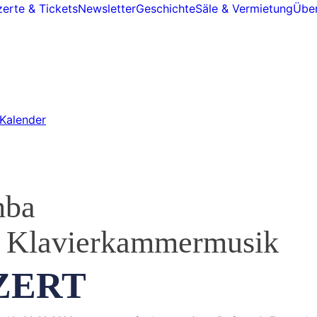
erte & Tickets
Newsletter
Geschichte
Säle & Vermietung
Über
Kalender
hba
nd Klavierkammermusik
ZERT