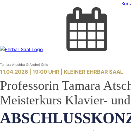
Konz
Tamara Atschba © Andrej Grilc
11.04.2026 | 19:00 UHR |
KLEINER EHRBAR SAAL
Professorin Tamara Atsc
Meisterkurs Klavier- u
ABSCHLUSSKON