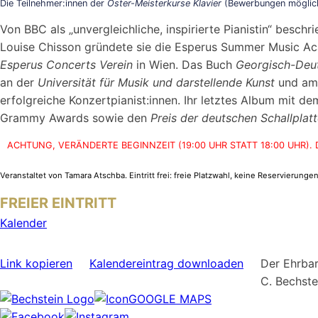
Die Teilnehmer:innen der
Oster-Meisterkurse Klavier
(Bewerbungen möglic
Von BBC als „unvergleichliche, inspirierte Pianistin“ besc
Louise Chisson gründete sie die Esperus Summer Music Ac
Esperus Concerts Verein
in Wien. Das Buch
Georgisch-Deu
an der
Universität für Musik und darstellende Kunst
und a
erfolgreiche Konzertpianist:innen. Ihr letztes Album mit de
Grammy Awards sowie den
Preis der deutschen Schallplatt
ACHTUNG, VERÄNDERTE BEGINNZEIT (19:00 UHR STATT 18:00 UHR)
Veranstaltet von Tamara Atschba. Eintritt frei: freie Platzwahl, keine Reservierung
FREIER EINTRITT
Kalender
Link kopieren
Kalendereintrag downloaden
Der Ehrbar
C. Bechst
GOOGLE MAPS