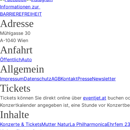
Informationen zur
BARRIEREFREIHEIT
Adresse
Mühlgasse 30
A-1040 Wien
Anfahrt
Öffentlich
Auto
Allgemein
Impressum
Datenschutz
AGB
Kontakt
Presse
Newsletter
Tickets
Tickets können Sie direkt online über
eventjet.at
buchen ode
Konzertkalender angegeben ist, eine Stunde vor Konzertbeg
Inhalte
Konzerte & Tickets
Mutter Natur
La Philharmonica
Ehrfem 2