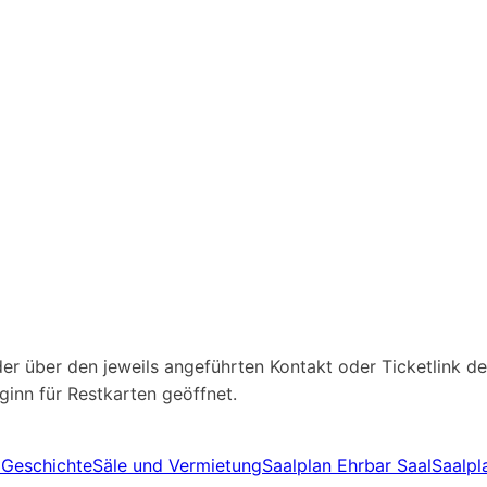
r über den jeweils angeführten Kontakt oder Ticketlink des
inn für Restkarten geöffnet.
3
Geschichte
Säle und Vermietung
Saalplan Ehrbar Saal
Saalpl