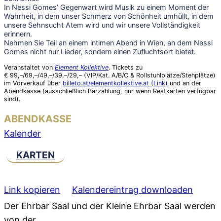
In Nessi Gomes’ Gegenwart wird Musik zu einem Moment der
Wahrheit, in dem unser Schmerz von Schönheit umhüllt, in dem
unsere Sehnsucht Atem wird und wir unsere Vollständigkeit
erinnern.
Nehmen Sie Teil an einem intimen Abend in Wien, an dem Nessi
Gomes nicht nur Lieder, sondern einen Zufluchtsort bietet.
Veranstaltet von
Element Kollektive
. Tickets zu
€ 99,–/69,–/49,–/39,–/29,– (VIP/Kat. A/B/C & Rollstuhlplätze/Stehplätze)
im Vorverkauf über
billeto.at/elementkollektive.at (Link)
und an der
Abendkasse (ausschließlich Barzahlung, nur wenn Restkarten verfügbar
sind).
ABENDKASSE
Kalender
KARTEN
Link kopieren
Kalendereintrag downloaden
Der Ehrbar Saal und der Kleine Ehrbar Saal werden
von der