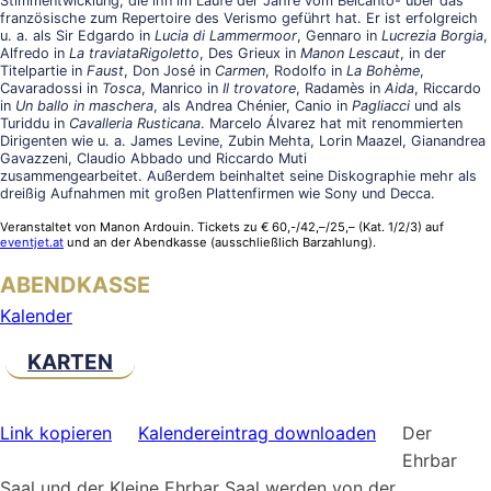
Stimmentwicklung, die ihn im Laufe der Jahre vom Belcanto- über das
französische zum Repertoire des Verismo geführt hat. Er ist erfolgreich
u. a. als Sir Edgardo in
Lucia di Lammermoor
, Gennaro in
Lucrezia Borgia
,
Alfredo in
La traviataRigoletto
, Des Grieux in
Manon Lescaut
, in der
Titelpartie in
Faust
, Don José in
Carmen
, Rodolfo in
La Bohème
,
Cavaradossi in
Tosca
, Manrico in
Il trovatore
, Radamès in
Aida
, Riccardo
in
Un ballo in maschera
, als Andrea Chénier, Canio in
Pagliacci
und als
Turiddu in
Cavalleria Rusticana
. Marcelo Álvarez hat mit renommierten
Dirigenten wie u. a. James Levine, Zubin Mehta, Lorin Maazel, Gianandrea
Gavazzeni, Claudio Abbado und Riccardo Muti
zusammengearbeitet. Außerdem beinhaltet seine Diskographie mehr als
dreißig Aufnahmen mit großen Plattenfirmen wie Sony und Decca.
Veranstaltet von Manon Ardouin. Tickets zu € 60,-/42,–/25,– (Kat. 1/2/3) auf
eventjet.at
und an der Abendkasse (ausschließlich Barzahlung).
ABENDKASSE
Kalender
KARTEN
Link kopieren
Kalendereintrag downloaden
Der
Ehrbar
Saal und der Kleine Ehrbar Saal werden von der