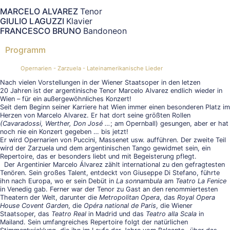
MARCELO ALVAREZ
Tenor
GIULIO LAGUZZI
Klavier
FRANCESCO BRUNO
Bandoneon
Programm
Opernarien - Zarzuela - Lateinamerikanische Lieder
Nach vielen Vorstellungen in der Wiener Staatsoper in den letzen
20 Jahren ist der argentinische Tenor Marcelo Alvarez endlich wieder in
Wien – für ein außergewöhnliches Konzert!
Seit dem Beginn seiner Karriere hat Wien immer einen besonderen Platz im
Herzen von Marcelo Alvarez. Er hat dort seine größten Rollen
(Cavaradossi, Werther, Don José …
; am Opernball) gesungen, aber er hat
noch nie ein Konzert gegeben … bis jetzt!
Er wird Opernarien von Puccini, Massenet usw. aufführen. Der zweite Teil
wird der Zarzuela und dem argentinischen Tango gewidmet sein, ein
Repertoire, das er besonders liebt und mit Begeisterung pflegt.
Der Argentinier Marcelo Álvarez zählt international zu den gefragtesten
Tenören. Sein großes Talent, entdeckt von Giuseppe Di Stefano, führte
ihn nach Europa, wo er sein Debüt in
La sonnambula
am
Teatro La Fenice
in Venedig gab. Ferner war der Tenor zu Gast an den renommiertesten
Theatern der Welt, darunter die
Metropolitan Opera
, das
Royal Opera
House Covent Garden
, die
Opéra national de Paris
, die Wiener
Staatsoper, das
Teatro Real
in Madrid und das
Teatro alla Scala
in
Mailand. Sein umfangreiches Repertoire folgt der natürlichen