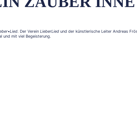
IN ZAUBER INNE
ieber•Lied
. Der Verein
LieberLied
und der künstlerische Leiter Andreas Frö
l und mit viel Begeisterung.