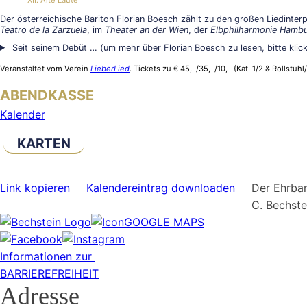
Der österreichische Bariton Florian Boesch zählt zu den großen Liedinterp
Teatro de la Zarzuela
, im
Theater an der Wien
, der
Elbphilharmonie Hamb
Seit seinem Debüt … (um mehr über Florian Boesch zu lesen, bitte klic
Veranstaltet vom Verein
LieberLied
. Tickets zu € 45,–/35,–/10,– (Kat. 1/2 & Rollstu
ABENDKASSE
Kalender
KARTEN
Link kopieren
Kalendereintrag downloaden
Der Ehrbar
C. Bechst
GOOGLE MAPS
Informationen zur
BARRIEREFREIHEIT
Adresse