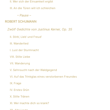
II. Wer sich der Einsamkeit ergibt
III. An die Türen will ich schleichen
– Pause –
ROBERT SCHUMANN
Zwölf Gedichte von Justinus Kerner, Op. 35
II. Stirb’, Lieb’ und Freud’
III. Wanderlied
I. Lust der Sturmnacht
VIII. Stille Liebe
VII. Wanderung
V. Sehnsucht nach der Waldgegend
VI. Auf das Trinkglas eines verstorbenen Freundes
IX. Frage
IV. Erstes Grün
X. Stille Tränen
XI. Wer machte dich so krank?
XII. Alte Laute