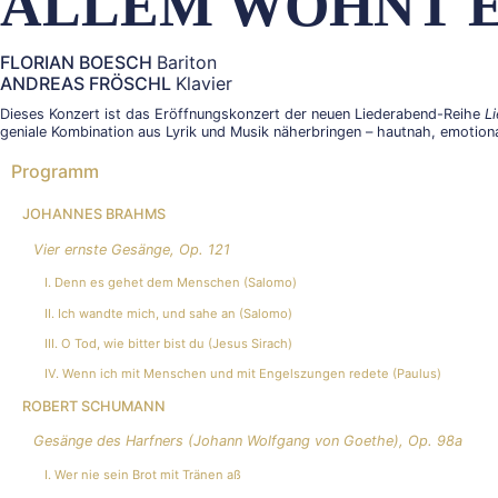
ALLEM WOHNT E
FLORIAN BOESCH
Bariton
ANDREAS FRÖSCHL
Klavier
Dieses Konzert ist das Eröffnungskonzert der neuen Liederabend-Reihe
L
geniale Kombination aus Lyrik und Musik näherbringen – hautnah, emotiona
Programm
JOHANNES BRAHMS
Vier ernste Gesänge, Op. 121
I. Denn es gehet dem Menschen (Salomo)
II. Ich wandte mich, und sahe an (Salomo)
III. O Tod, wie bitter bist du (Jesus Sirach)
IV. Wenn ich mit Menschen und mit Engelszungen redete (Paulus)
ROBERT SCHUMANN
Gesänge des Harfners (Johann Wolfgang von Goethe), Op. 98a
I. Wer nie sein Brot mit Tränen aß