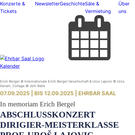
Konzerte &
Newsletter
Geschichte
Säle &
Über
Tickets
Vermietung
uns
Kalender
Erich Bergel © Internationale Erich Bergel Gesellschaft & Uros Lajovic © Uros
Abram, Collage © Jehi Bahk
07.09.2025 | BIS 12.09.2025 |
EHRBAR SAAL
In memoriam Erich Bergel
ABSCHLUSSKONZERT
DIRIGIER-MEISTERKLASSE
PROF. UROŠ LAJOVIC