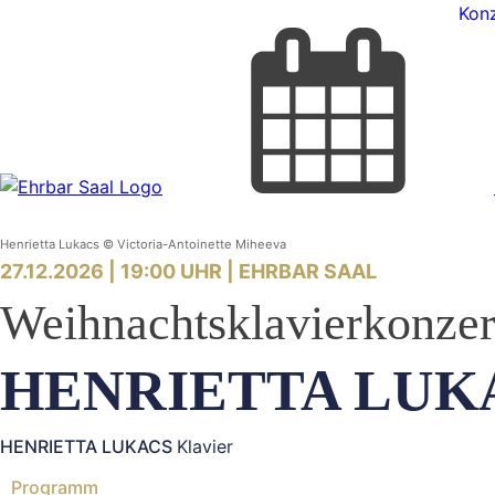
Konz
Henrietta Lukacs © Victoria-Antoinette Miheeva
27.12.2026 | 19:00 UHR |
EHRBAR SAAL
Weihnachtsklavierkonzer
HENRIETTA LUK
HENRIETTA LUKACS
Klavier
Programm