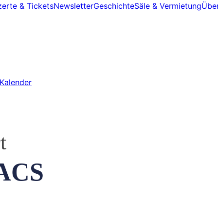
erte & Tickets
Newsletter
Geschichte
Säle & Vermietung
Über
Kalender
t
ACS