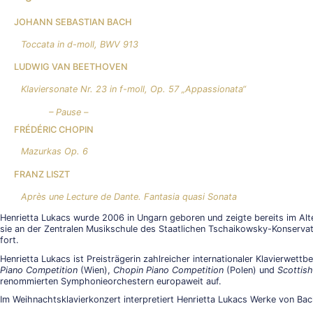
JOHANN SEBASTIAN BACH
Toccata in d-moll, BWV 913
LUDWIG VAN BEETHOVEN
Klaviersonate Nr. 23 in f-moll, Op. 57 „Appassionata“
– Pause –
FRÉDÉRIC CHOPIN
Mazurkas Op. 6
FRANZ LISZT
Après une Lecture de Dante. Fantasia quasi Sonata
Henrietta Lukacs
wurde 2006 in Ungarn geboren und zeigte bereits im Alte
sie an der Zentralen Musikschule des Staatlichen Tschaikowsky-Konserva
fort.
Henrietta Lukacs ist Preisträgerin zahlreicher internationaler Klavierwet
Piano Competition
(Wien),
Chopin Piano Competition
(Polen) und
Scottis
renommierten Symphonieorchestern europaweit auf.
Im Weihnachtsklavierkonzert interpretiert Henrietta Lukacs Werke von Ba