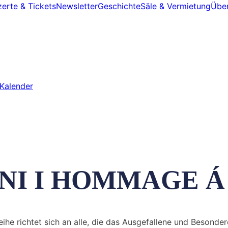
erte & Tickets
Newsletter
Geschichte
Säle & Vermietung
Über
Kalender
NI I HOMMAGE Á
reihe richtet sich an alle, die das Ausgefallene und Beso