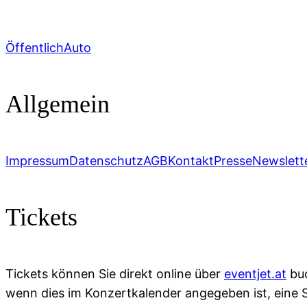
Öffentlich
Auto
Allgemein
Impressum
Datenschutz
AGB
Kontakt
Presse
Newslett
Tickets
Tickets können Sie direkt online über
eventjet.at
buc
wenn dies im Konzertkalender angegeben ist, eine 