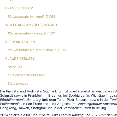
FRANZ SCHUBERT
Klaviersonate in a-moll, D 784
WOLFGANG AMADEUS MOZART
Klaviersonate in a-dur, KV 331
FRÉDÉRIC CHOPIN
Klaviersonate Nr. 2 in b-moll, Op. 35
CLAUDE DEBUSSY
Masques
D’un cahier d’esquisses
L’isle joyeuse
Die Pianistin und Violinistin Sophie Druml studierte zuerst an der
mdw
in W
Schmidt sowie in Frankfurt im Erasmus bei Sophia Jaffé. Wichtige Impuls
Elbphilharmonie Hamburg
(mit dem Tenor Piotr Beczała) sowie in der
Tonh
Philharmonic
, in San Francisco, Los Angeles, im
Concertgebouw Amster
Hongkong, Taiwan, Shanghai und in der
Verbotenen Stadt
in Beijing.
2024 feierte sie ihr Debüt beim
Liszt Festival Raiding
und 2025 mit den
W