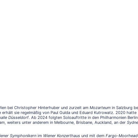
ien bei Christopher Hinterhuber und zurzeit am
Mozarteum
in Salzburg be
e erhält sie regelmäßig von Paul Gulda und Eduard Kutrowatz. 2020 hatte
alle Düsseldorf
. Ab 2024 folgten Soloauftritte in den Philharmonien Berli
dam
, weiters unter anderem in Melbourne, Brisbane, Auckland, an der
Sydne
iener Symphonikern
im
Wiener Konzerthaus
und mit dem
Fargo-Moorhead