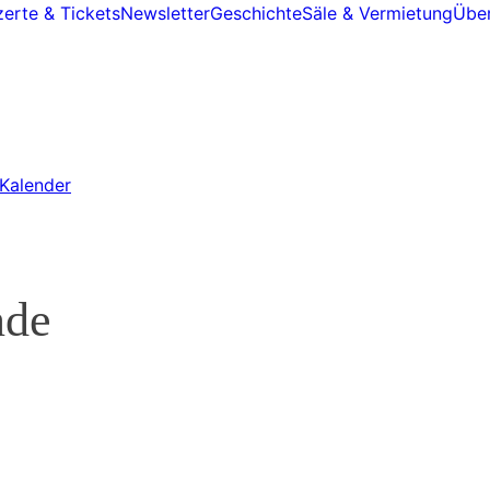
erte & Tickets
Newsletter
Geschichte
Säle & Vermietung
Über
Kalender
nde