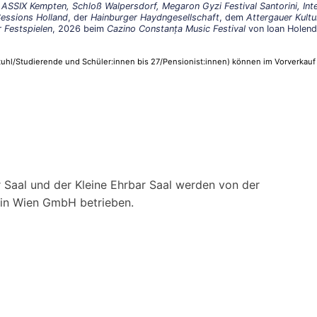
ASSIX Kempten, Schloß Walpersdorf, Megaron Gyzi Festival Santorini, Inter
 Sessions Holland
, der
Hainburger Haydngesellschaft
, dem
Attergauer Kult
 Festspielen
, 2026 beim
Cazino Constanța Music Festival
von Ioan Holende
llstuhl/Studierende und Schüler:innen bis 27/Pensionist:innen) können im Vorverkauf
 Saal und der Kleine Ehrbar Saal werden von der
ein Wien GmbH betrieben.