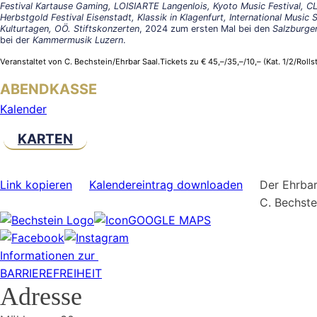
Festival Kartause Gaming, LOISIARTE Langenlois, Kyoto Music Festival, CL
Herbstgold Festival Eisenstadt, Klassik in Klagenfurt, International Music
Kulturtagen, OÖ. Stiftskonzerten
, 2024 zum ersten Mal bei den
Salzburger
bei der
Kammermusik Luzern
.
Veranstaltet von C. Bechstein/Ehrbar Saal.Tickets zu € 45,–/35,–/10,– (Kat. 1/2/Ro
ABENDKASSE
Kalender
KARTEN
Link kopieren
Kalendereintrag downloaden
Der Ehrbar
C. Bechst
GOOGLE MAPS
Informationen zur
BARRIEREFREIHEIT
Adresse