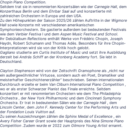
Chopin Piano Competition
.
Seitdem trat sie in renommierten Konzertsälen wie der
Carnegie Hall
, dem
Konzerthaus Berlin
und dem
Ehrbar Saal
auf und konzertierte mit
zahlreichen Orchestern in Europa und den USA.
Zu den Höhepunkten der Saison 2025/26 zählen Auftritte in der
Wigmore
Hall
sowie Konzerte mit verschiedenen amerikanischen
Symphonieorchestern. Sie gastierte außerdem bei bedeutenden Festivals
wie dem
Verbier Festiva
l und dem
Aspen Music Festival and School
.
Ihr Debütalbum
Reflections
enthält Werke von Frédéric Chopin, Joseph
Haydn, Robert Schumann und Thomas Adès. Besonders für ihre Chopin-
Interpretationen wird sie von der Kritik hoch gelobt.
Gagliano
studierte am
Curtis Institute of Music
und setzt ihre Ausbildung
derzeit bei
András Schiff
an der
Kronberg Academy
fort. Sie lebt in
Deutschland.
Clayton Stephenson
wird von der Zeitschrift
Gramophone
als „nicht nur
ein außergewöhnlicher Virtuose, sondern auch ein Poet, Dramatiker und
meisterhafter Geschichtenerzähler“ beschrieben. Seinen internationalen
Durchbruch erzielte er beim
Van Cliburn International Piano Competition
,
wo er als erster Schwarzer Pianist das Finale erreichte. Seitdem
konzertiert er mit renommierten Orchestern wie dem
The Philadelphia
Orchestra
, der
New York Philharmonic
und dem
Cincinnati Symphony
Orchestra
. Er trat in bedeutenden Sälen wie der
Carnegie Hall
, dem
Lincoln Center
, dem
John F. Kennedy Center for the Performing Arts
und
der
Fondation Louis Vuitton
auf.
Zu seinen Auszeichnungen zählen die
Sphinx Medal of Excellence
, ein
Avery Fisher Career Grant
sowie der Hauptpreis des
Nina Simone Piano
Competition
.Zudem wurde er 2022 zum
Gilmore Young Artist
ernannt.