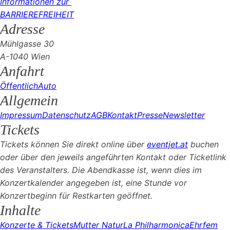
Informationen zur
BARRIEREFREIHEIT
Adresse
Mühlgasse 30
A-1040 Wien
Anfahrt
Öffentlich
Auto
Allgemein
Impressum
Datenschutz
AGB
Kontakt
Presse
Newsletter
Tickets
Tickets können Sie direkt online über
eventjet.at
buchen
oder über den jeweils angeführten Kontakt oder Ticketlink
des Veranstalters. Die Abendkasse ist, wenn dies im
Konzertkalender angegeben ist, eine Stunde vor
Konzertbeginn für Restkarten geöffnet.
Inhalte
Konzerte & Tickets
Mutter Natur
La Philharmonica
Ehrfem