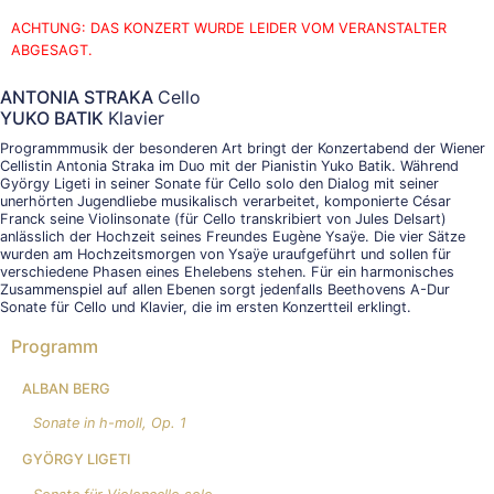
ACHTUNG: DAS KONZERT WURDE LEIDER VOM VERANSTALTER
ABGESAGT.
ANTONIA STRAKA
Cello
YUKO BATIK
Klavier
Programmmusik der besonderen Art bringt der Konzertabend der Wiener
Cellistin Antonia Straka im Duo mit der Pianistin Yuko Batik. Während
György Ligeti in seiner Sonate für Cello solo den Dialog mit seiner
unerhörten Jugendliebe musikalisch verarbeitet, komponierte César
Franck seine Violinsonate (für Cello transkribiert von Jules Delsart)
anlässlich der Hochzeit seines Freundes Eugène Ysaÿe. Die vier Sätze
wurden am Hochzeitsmorgen von Ysaÿe uraufgeführt und sollen für
verschiedene Phasen eines Ehelebens stehen. Für ein harmonisches
Zusammenspiel auf allen Ebenen sorgt jedenfalls Beethovens A-Dur
Sonate für Cello und Klavier, die im ersten Konzertteil erklingt.
Programm
ALBAN BERG
Sonate in h-moll, Op. 1
GYÖRGY LIGETI