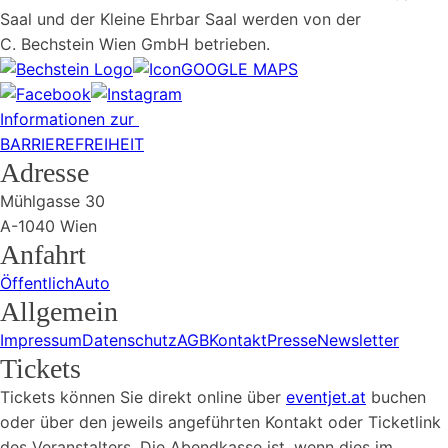
Saal und der Kleine Ehrbar Saal werden von der
C. Bechstein Wien GmbH betrieben.
GOOGLE MAPS
Informationen zur
BARRIEREFREIHEIT
Adresse
Mühlgasse 30
A-1040 Wien
Anfahrt
Öffentlich
Auto
Allgemein
Impressum
Datenschutz
AGB
Kontakt
Presse
Newsletter
Tickets
Tickets können Sie direkt online über
eventjet.at
buchen
oder über den jeweils angeführten Kontakt oder Ticketlink
des Veranstalters. Die Abendkasse ist, wenn dies im