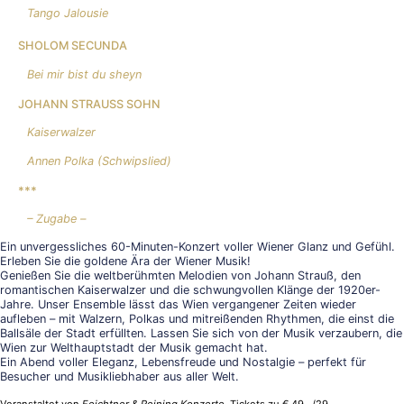
Tango Jalousie
SHOLOM SECUNDA
Bei mir bist du sheyn
JOHANN STRAUSS SOHN
Kaiserwalzer
Annen Polka (Schwipslied)
***
– Zugabe –
Ein unvergessliches 60-Minuten-Konzert voller Wiener Glanz und Gefühl.
Erleben Sie die goldene Ära der Wiener Musik!
Genießen Sie die weltberühmten Melodien von Johann Strauß, den
romantischen Kaiserwalzer und die schwungvollen Klänge der 1920er-
Jahre. Unser Ensemble lässt das Wien vergangener Zeiten wieder
aufleben – mit Walzern, Polkas und mitreißenden Rhythmen, die einst die
Ballsäle der Stadt erfüllten. Lassen Sie sich von der Musik verzaubern, die
Wien zur Welthauptstadt der Musik gemacht hat.
Ein Abend voller Eleganz, Lebensfreude und Nostalgie – perfekt für
Besucher und Musikliebhaber aus aller Welt.
Veranstaltet von
Feichtner & Reining Konzerte
. Tickets zu € 49,–/29,–