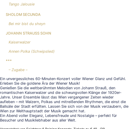
Tango Jalousie
SHOLOM SECUNDA
Bei mir bist du sheyn
JOHANN STRAUSS SOHN
Kaiserwalzer
Annen Polka (Schwipslied)
***
– Zugabe –
Ein unvergessliches 60-Minuten-Konzert voller Wiener Glanz und Gefühl.
Erleben Sie die goldene Ära der Wiener Musik!
Genießen Sie die weltberühmten Melodien von Johann Strauß, den
romantischen Kaiserwalzer und die schwungvollen Klänge der 1920er-
Jahre. Unser Ensemble lässt das Wien vergangener Zeiten wieder
aufleben – mit Walzern, Polkas und mitreißenden Rhythmen, die einst die
Ballsäle der Stadt erfüllten. Lassen Sie sich von der Musik verzaubern, die
Wien zur Welthauptstadt der Musik gemacht hat.
Ein Abend voller Eleganz, Lebensfreude und Nostalgie – perfekt für
Besucher und Musikliebhaber aus aller Welt.
Veranstaltet von
Feichtner & Reining Konzerte
. Tickets zu € 49,–/29,–