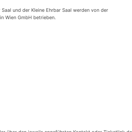
 Saal und der Kleine Ehrbar Saal werden von der
ein Wien GmbH betrieben.
r über den jeweils angeführten Kontakt oder Ticketlink des