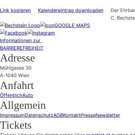
Link kopieren
Kalendereintrag downloaden
Der Ehrbar
C. Bechst
GOOGLE MAPS
Informationen zur
BARRIEREFREIHEIT
Adresse
Mühlgasse 30
A-1040 Wien
Anfahrt
Öffentlich
Auto
Allgemein
Impressum
Datenschutz
AGB
Kontakt
Presse
Newsletter
Tickets
Tickets können Sie direkt online über
eventjet.at
buchen ode