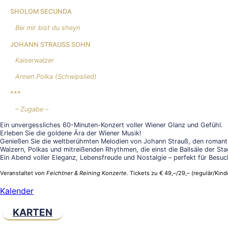
SHOLOM SECUNDA
Bei mir bist du sheyn
JOHANN STRAUSS SOHN
Kaiserwalzer
Annen Polka (Schwipslied)
***
– Zugabe –
Ein unvergessliches 60-Minuten-Konzert voller Wiener Glanz und Gefühl.
Erleben Sie die goldene Ära der Wiener Musik!
Genießen Sie die weltberühmten Melodien von Johann Strauß, den romanti
Walzern, Polkas und mitreißenden Rhythmen, die einst die Ballsäle der St
Ein Abend voller Eleganz, Lebensfreude und Nostalgie – perfekt für Besuch
Veranstaltet von
Feichtner & Reining Konzerte
. Tickets zu € 49,–/29,– (regulär/Kin
Kalender
KARTEN