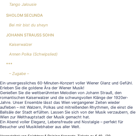
Tango Jalousie
SHOLOM SECUNDA
Bei mir bist du sheyn
JOHANN STRAUSS SOHN
Kaiserwalzer
Annen Polka (Schwipslied)
***
– Zugabe –
Ein unvergessliches 60-Minuten-Konzert voller Wiener Glanz und Gefühl.
Erleben Sie die goldene Ära der Wiener Musik!
Genießen Sie die weltberühmten Melodien von Johann Strauß, den
romantischen Kaiserwalzer und die schwungvollen Klänge der 1920er-
Jahre. Unser Ensemble lässt das Wien vergangener Zeiten wieder
aufleben – mit Walzern, Polkas und mitreißenden Rhythmen, die einst die
Ballsäle der Stadt erfüllten. Lassen Sie sich von der Musik verzaubern, die
Wien zur Welthauptstadt der Musik gemacht hat.
Ein Abend voller Eleganz, Lebensfreude und Nostalgie – perfekt für
Besucher und Musikliebhaber aus aller Welt.
Veranstaltet von
Feichtner & Reining Konzerte
. Tickets zu € 49,–/29,–