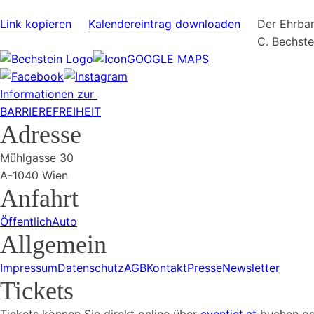
Link kopieren
Kalendereintrag downloaden
Der Ehrbar
C. Bechst
GOOGLE MAPS
Informationen zur
BARRIEREFREIHEIT
Adresse
Mühlgasse 30
A-1040 Wien
Anfahrt
Öffentlich
Auto
Allgemein
Impressum
Datenschutz
AGB
Kontakt
Presse
Newsletter
Tickets
Tickets können Sie direkt online über
eventjet.at
buchen ode