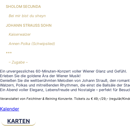
SHOLOM SECUNDA
Bei mir bist du sheyn
JOHANN STRAUSS SOHN
Kaiserwalzer
Annen Polka (Schwipslied)
***
– Zugabe –
Ein unvergessliches 60-Minuten-Konzert voller Wiener Glanz und Gefühl.
Erleben Sie die goldene Ära der Wiener Musik!
Genießen Sie die weltberühmten Melodien von Johann Strauß, den romanti
Walzern, Polkas und mitreißenden Rhythmen, die einst die Ballsäle der St
Ein Abend voller Eleganz, Lebensfreude und Nostalgie – perfekt für Besuch
Veranstaltet von
Feichtner & Reining Konzerte
. Tickets zu € 49,–/29,– (regulär/Kin
Kalender
KARTEN