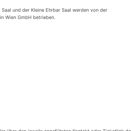
 Saal und der Kleine Ehrbar Saal werden von der
ein Wien GmbH betrieben.
r über den jeweils angeführten Kontakt oder Ticketlink des