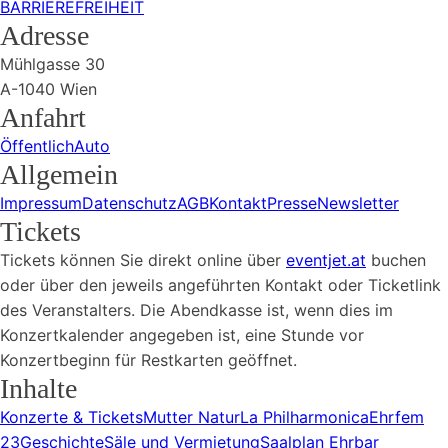
BARRIEREFREIHEIT
Adresse
Mühlgasse 30
A-1040 Wien
Anfahrt
Öffentlich
Auto
Allgemein
Impressum
Datenschutz
AGB
Kontakt
Presse
Newsletter
Tickets
Tickets können Sie direkt online über
eventjet.at
buchen
oder über den jeweils angeführten Kontakt oder Ticketlink
des Veranstalters. Die Abendkasse ist, wenn dies im
Konzertkalender angegeben ist, eine Stunde vor
Konzertbeginn für Restkarten geöffnet.
Inhalte
Konzerte & Tickets
Mutter Natur
La Philharmonica
Ehrfem
23
Geschichte
Säle und Vermietung
Saalplan Ehrbar